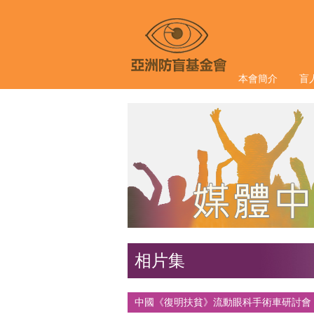
本會簡介
盲
相片集
中國《復明扶貧》流動眼科手術車研討