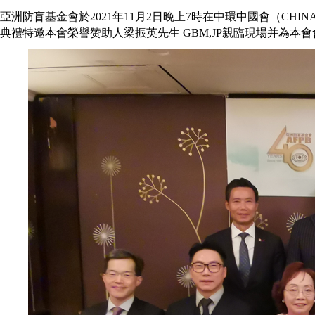
亞洲防盲基金會於2021年11月2日晚上7時在中環中國會（CHI
典禮特邀本會榮譽赞助人梁振英先生 GBM,JP親臨現場并為