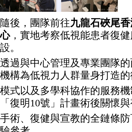
隨後，團隊前往
九龍石硤尾香
心
，實地考察低視能患者復健
設。
透過與中心管理及專業團隊的
機構為低視力人群量身打造的
模式以及多學科協作的服務機
「復明10號」計畫術後關懷
手術、復健與宣教的全鏈條防
驗參考。