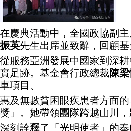
在慶典活動中，全國政協副主
振英
先生出席並致辭，回顧基金
從服務亞洲發展中國家到深耕
實足跡。基金會行政總裁
陳梁
車項目、
惠及無數貧困眼疾患者方面的
獎」。她帶領團隊跨越山川，
深刻詮釋了「光明使者」的奉