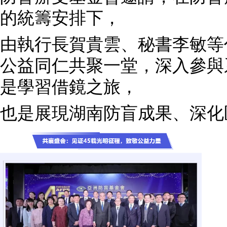
的統籌安排下，
由執行長賀貴雲、秘書李敏等
公益同仁共聚一堂，深入參與
是學習借鏡之旅，
也是展現湖南防盲成果、深化