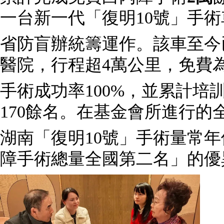
一台新一代「復明10號」手
省防盲辦統籌運作。該車至今已
醫院，行程超4萬公里，免費
手術成功率100%，並累計培
170餘名。在基金會所進行
湖南「復明10號」手術量常
障手術總量全國第二名」的優