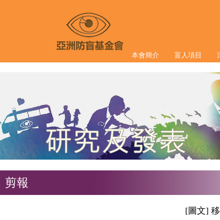
本會簡介
盲人項目
剪報
[圖文] 